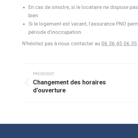
En cas de sinistre, si le locataire ne dispose p
bien.
Si le logement est vacant, l’assurance PNO perm
période d’inoccupation.
N’hésitez pas à nous contacter au
06 36 45 06 35
Navigation
PRÉCÉDENT
article
Changement des horaires
Article
d’ouverture
précédent
: