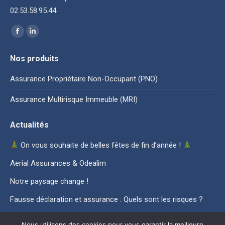
02.53.58.95.44
Trouvez nous sur :
La
La
page
page
Nos produits
Facebook
LinkedIn
s'ouvre
s'ouvre
Assurance Propriétaire Non-Occupant (PNO)
dans
dans
Assurance Multirisque Immeuble (MRI)
une
une
nouvelle
nouvelle
Actualités
fenêtre
fenêtre
On vous souhaite de belles fêtes de fin d’année !
Aerial Assurances & Odealim
Notre paysage change !
Fausse déclaration et assurance : Quels sont les risques ?
Nous utilisons des cookies pour vous garantir la meilleure