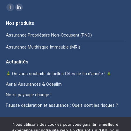
Trouvez nous sur :
La
La
page
page
Nos produits
Facebook
LinkedIn
s'ouvre
s'ouvre
Assurance Propriétaire Non-Occupant (PNO)
dans
dans
Assurance Multirisque Immeuble (MRI)
une
une
nouvelle
nouvelle
Actualités
fenêtre
fenêtre
On vous souhaite de belles fêtes de fin d’année !
Aerial Assurances & Odealim
Notre paysage change !
Fausse déclaration et assurance : Quels sont les risques ?
Nous utilisons des cookies pour vous garantir la meilleure
expérience sur notre site web. En cliquant sur "OUI", vous