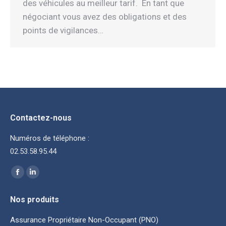
des véhicules au meilleur tarif. En tant que
négociant vous avez des obligations et des
points de vigilances…
Contactez-nous
Numéros de téléphone :
02.53.58.95.44
Trouvez nous sur :
La
La
page
page
Nos produits
Facebook
LinkedIn
s'ouvre
s'ouvre
Assurance Propriétaire Non-Occupant (PNO)