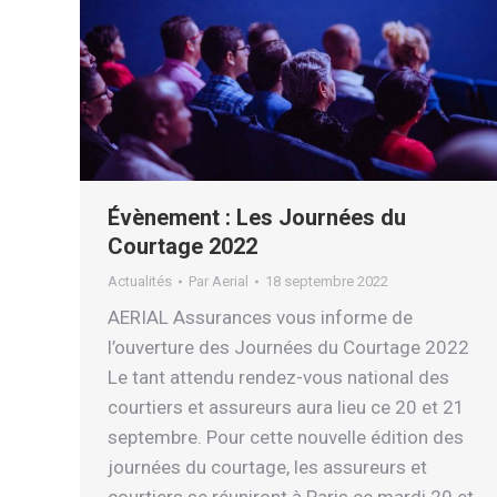
Évènement : Les Journées du
Courtage 2022
Actualités
Par
Aerial
18 septembre 2022
AERIAL Assurances vous informe de
l’ouverture des Journées du Courtage 2022
Le tant attendu rendez-vous national des
courtiers et assureurs aura lieu ce 20 et 21
septembre. Pour cette nouvelle édition des
journées du courtage, les assureurs et