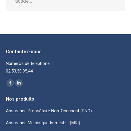
façade…
Contactez-nous
Numéros de téléphone :
02.53.58.95.44
Trouvez nous sur :
La
La
page
page
Nos produits
Facebook
LinkedIn
s'ouvre
s'ouvre
Assurance Propriétaire Non-Occupant (PNO)
dans
dans
Assurance Multirisque Immeuble (MRI)
une
une