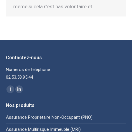
même si cela n’est pas volontaire et…
Contactez-nous
Numéros de téléphone :
02.53.58.95.44
Trouvez nous sur :
La
La
page
page
Nos produits
Facebook
LinkedIn
s'ouvre
s'ouvre
Assurance Propriétaire Non-Occupant (PNO)
dans
dans
Assurance Multirisque Immeuble (MRI)
une
une