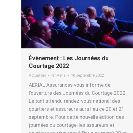
Évènement : Les Journées du
Courtage 2022
Actualités
Par
Aerial
18 septembre 2022
AERIAL Assurances vous informe de
l’ouverture des Journées du Courtage 2022
Le tant attendu rendez-vous national des
courtiers et assureurs aura lieu ce 20 et 21
septembre. Pour cette nouvelle édition des
journées du courtage, les assureurs et