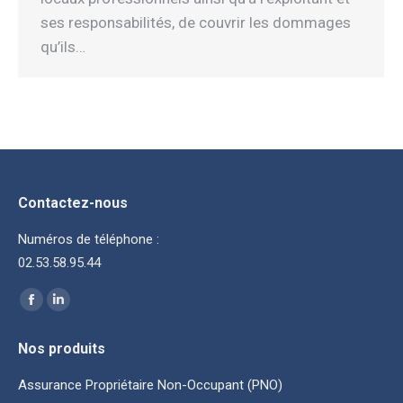
ses responsabilités, de couvrir les dommages
qu’ils…
Contactez-nous
Numéros de téléphone :
02.53.58.95.44
Trouvez nous sur :
La
La
page
page
Nos produits
Facebook
LinkedIn
s'ouvre
s'ouvre
Assurance Propriétaire Non-Occupant (PNO)