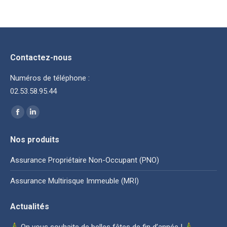
Contactez-nous
Numéros de téléphone :
02.53.58.95.44
Trouvez nous sur :
La
La
page
page
Nos produits
Facebook
LinkedIn
s'ouvre
s'ouvre
Assurance Propriétaire Non-Occupant (PNO)
dans
dans
Assurance Multirisque Immeuble (MRI)
une
une
nouvelle
nouvelle
Actualités
fenêtre
fenêtre
On vous souhaite de belles fêtes de fin d’année !