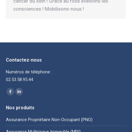
cancer du sein ! Grace au rose éveillons les
consciences ! Mobilisons-nous !
Contactez-nous
Numéros de téléphone :
02.53.58.95.44
Trouvez nous sur :
La
La
page
page
Nos produits
Facebook
LinkedIn
s'ouvre
s'ouvre
Assurance Propriétaire Non-Occupant (PNO)
dans
dans
Assurance Multirisque Immeuble (MRI)