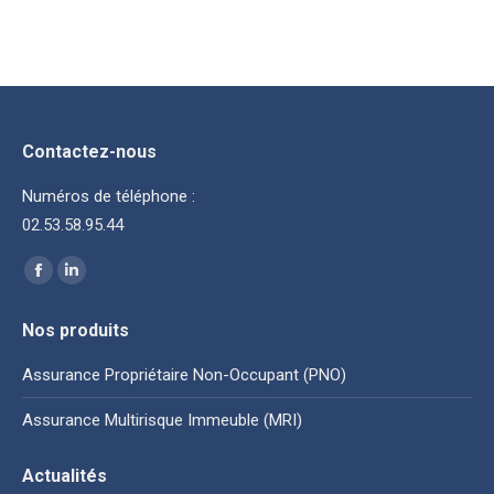
Contactez-nous
Numéros de téléphone :
02.53.58.95.44
Trouvez nous sur :
La
La
page
page
Nos produits
Facebook
LinkedIn
s'ouvre
s'ouvre
Assurance Propriétaire Non-Occupant (PNO)
dans
dans
Assurance Multirisque Immeuble (MRI)
une
une
nouvelle
nouvelle
Actualités
fenêtre
fenêtre