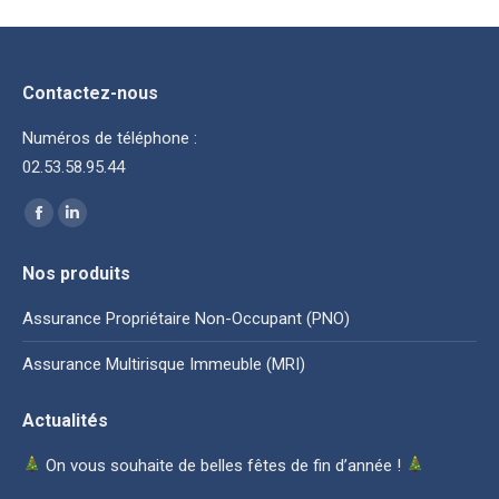
Contactez-nous
Numéros de téléphone :
02.53.58.95.44
Trouvez nous sur :
La
La
page
page
Nos produits
Facebook
LinkedIn
s'ouvre
s'ouvre
Assurance Propriétaire Non-Occupant (PNO)
dans
dans
Assurance Multirisque Immeuble (MRI)
une
une
nouvelle
nouvelle
Actualités
fenêtre
fenêtre
On vous souhaite de belles fêtes de fin d’année !