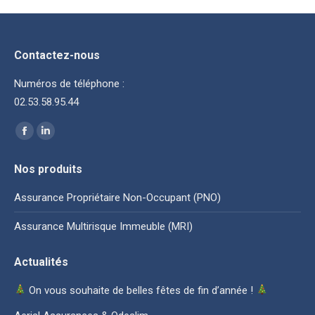
Contactez-nous
Numéros de téléphone :
02.53.58.95.44
Trouvez nous sur :
La
La
page
page
Nos produits
Facebook
LinkedIn
s'ouvre
s'ouvre
Assurance Propriétaire Non-Occupant (PNO)
dans
dans
Assurance Multirisque Immeuble (MRI)
une
une
nouvelle
nouvelle
Actualités
fenêtre
fenêtre
On vous souhaite de belles fêtes de fin d’année !