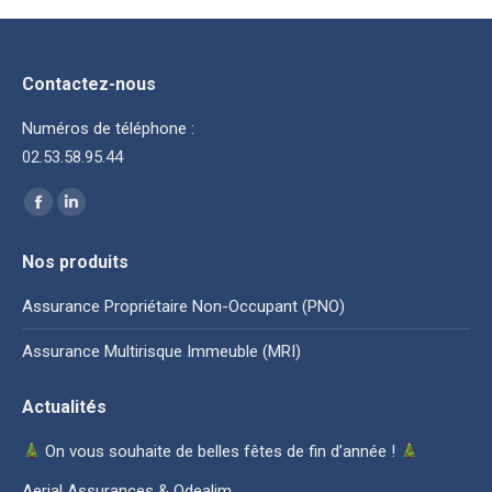
Contactez-nous
Numéros de téléphone :
02.53.58.95.44
Trouvez nous sur :
La
La
page
page
Nos produits
Facebook
LinkedIn
s'ouvre
s'ouvre
Assurance Propriétaire Non-Occupant (PNO)
dans
dans
Assurance Multirisque Immeuble (MRI)
une
une
nouvelle
nouvelle
Actualités
fenêtre
fenêtre
On vous souhaite de belles fêtes de fin d’année !
Aerial Assurances & Odealim