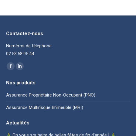
Contactez-nous
Numéros de téléphone :
02.53.58.95.44
Trouvez nous sur :
La
La
page
page
Nos produits
Facebook
LinkedIn
s'ouvre
s'ouvre
Assurance Propriétaire Non-Occupant (PNO)
dans
dans
Assurance Multirisque Immeuble (MRI)
une
une
nouvelle
nouvelle
Actualités
fenêtre
fenêtre
On vous souhaite de belles fêtes de fin d’année !