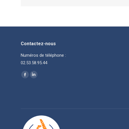
Contactez-nous
Numéros de téléphone :
02.53.58.95.44
Trouvez nous sur :
La
La
page
page
Facebook
LinkedIn
s'ouvre
s'ouvre
dans
dans
une
une
nouvelle
nouvelle