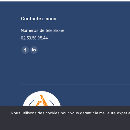
Contactez-nous
Numéros de téléphone :
02.53.58.95.44
Trouvez nous sur :
La
La
page
page
Facebook
LinkedIn
s'ouvre
s'ouvre
dans
dans
une
une
nouvelle
nouvelle
fenêtre
fenêtre
Nous utilisons des cookies pour vous garantir la meilleure expéri