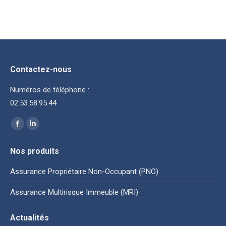
Contactez-nous
Numéros de téléphone :
02.53.58.95.44
Trouvez nous sur :
La
La
page
page
Nos produits
Facebook
LinkedIn
s'ouvre
s'ouvre
Assurance Propriétaire Non-Occupant (PNO)
dans
dans
Assurance Multirisque Immeuble (MRI)
une
une
nouvelle
nouvelle
Actualités
fenêtre
fenêtre