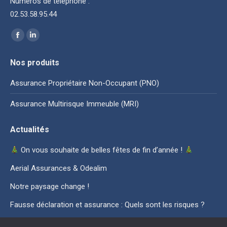
Numéros de téléphone :
02.53.58.95.44
Trouvez nous sur :
La
La
page
page
Nos produits
Facebook
LinkedIn
s'ouvre
s'ouvre
Assurance Propriétaire Non-Occupant (PNO)
dans
dans
Assurance Multirisque Immeuble (MRI)
une
une
nouvelle
nouvelle
Actualités
fenêtre
fenêtre
On vous souhaite de belles fêtes de fin d’année !
Aerial Assurances & Odealim
Notre paysage change !
Fausse déclaration et assurance : Quels sont les risques ?