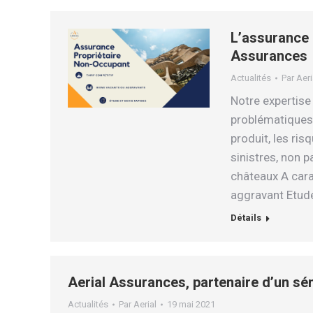
L’assurance 
Assurances
Actualités
Par
Aeri
Notre expertise
problématiques 
produit, les ris
sinistres, non 
châteaux A cara
aggravant Etud
Détails
Aerial Assurances, partenaire d’un sé
Actualités
Par
Aerial
19 mai 2021