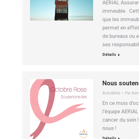
AERIAL Assuranc
immeuble. Cett
que les immeubl
permet en effet
de bureaux ou en
ses responsabil
Détails
Nous souten
Actualités
Par
Aeri
En ce mois d’o
l’équipe AERIAL
cancer du sein 
nous !
Détails