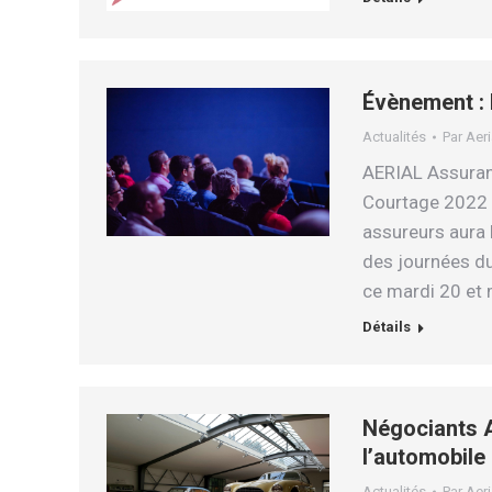
Évènement :
Actualités
Par
Aeri
AERIAL Assuran
Courtage 2022 L
assureurs aura 
des journées du
ce mardi 20 et
Détails
Négociants A
l’automobile
Actualités
Par
Aeri