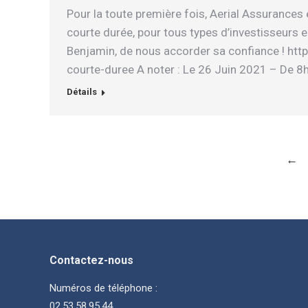
Pour la toute première fois, Aerial Assurances 
courte durée, pour tous types d’investisseurs e
Benjamin, de nous accorder sa confiance ! ht
courte-duree A noter : Le 26 Juin 2021 – De 8
Détails
←
Contactez-nous
Numéros de téléphone :
02.53.58.95.44